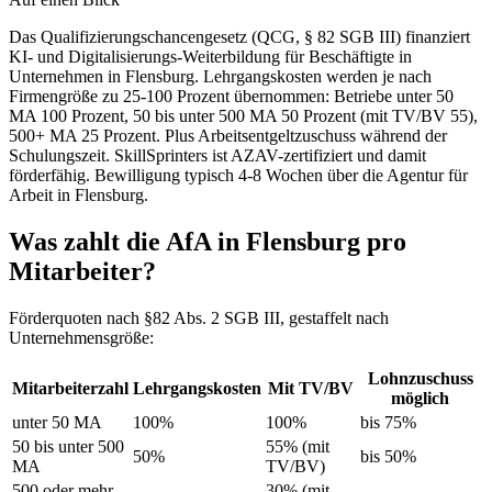
Das Qualifizierungschancengesetz (QCG, § 82 SGB III) finanziert
KI- und Digitalisierungs-Weiterbildung für Beschäftigte in
Unternehmen in Flensburg. Lehrgangskosten werden je nach
Firmengröße zu 25-100 Prozent übernommen: Betriebe unter 50
MA 100 Prozent, 50 bis unter 500 MA 50 Prozent (mit TV/BV 55),
500+ MA 25 Prozent. Plus Arbeitsentgeltzuschuss während der
Schulungszeit. SkillSprinters ist AZAV-zertifiziert und damit
förderfähig. Bewilligung typisch 4-8 Wochen über die Agentur für
Arbeit in Flensburg.
Was zahlt die AfA in Flensburg pro
Mitarbeiter?
Förderquoten nach §82 Abs. 2 SGB III, gestaffelt nach
Unternehmensgröße:
Lohnzuschuss
Mitarbeiterzahl
Lehrgangskosten
Mit TV/BV
möglich
unter 50 MA
100%
100%
bis 75%
50 bis unter 500
55% (mit
50%
bis 50%
MA
TV/BV)
500 oder mehr
30% (mit