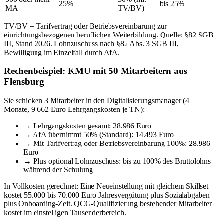
25%
bis 25%
MA
TV/BV)
TV/BV = Tarifvertrag oder Betriebsvereinbarung zur
einrichtungsbezogenen beruflichen Weiterbildung. Quelle: §82 SGB
III, Stand 2026. Lohnzuschuss nach §82 Abs. 3 SGB III,
Bewilligung im Einzelfall durch AfA.
Rechenbeispiel: KMU mit 50 Mitarbeitern aus
Flensburg
Sie schicken 3 Mitarbeiter in den Digitalisierungsmanager (4
Monate, 9.662 Euro Lehrgangskosten je TN):
→
Lehrgangskosten gesamt: 28.986 Euro
→
AfA übernimmt 50% (Standard): 14.493 Euro
→
Mit Tarifvertrag oder Betriebsvereinbarung 100%: 28.986
Euro
→
Plus optional Lohnzuschuss: bis zu 100% des Bruttolohns
während der Schulung
In Vollkosten gerechnet: Eine Neueinstellung mit gleichem Skillset
kostet 55.000 bis 70.000 Euro Jahresvergütung plus Sozialabgaben
plus Onboarding-Zeit. QCG-Qualifizierung bestehender Mitarbeiter
kostet im einstelligen Tausenderbereich.