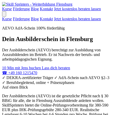
Kurse
Förderung
Blog
Kontakt
Jetzt kostenlos beraten lassen
Kurse
Förderung
Blog
Kontakt
Jetzt kostenlos beraten lassen
AEVO
AdA-Schein
100% förderfähig
Dein Ausbilderschein in Flensburg
Der Ausbilderschein (AEVO) berechtigt zur Ausbildung von
Auszubildenden im Betrieb. Er ist Nachweis der berufs- und
arbeitspädagogischen Eignung.
10 Min mit Jens buchen
Lass dich beraten
☎
+49 160 1215470
✓
DEKRA-zertifizierter Träger
✓
AdA-Schein nach AEVO §2–3
✓
Berufsbegleitend, online + Präsenzphasen
Auf einen Blick
Der Ausbilderschein (AEVO) ist die gesetzliche Pflicht nach § 30
BBiG für alle, die in Flensburg Auszubildende anleiten wollen.
SkillSprinters bietet die Online-Prüfungsvorbereitung für 380-590
EUR plus IHK-Prüfungsgebühr 280-340 EUR. Realistische
Lerndauer 6-10 Wochen bei 4-6 Stunden pro Woche. Prüfung bei