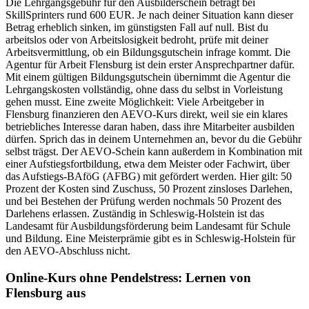
Die Lehrgangsgebühr für den Ausbilderschein beträgt bei
SkillSprinters rund 600 EUR. Je nach deiner Situation kann dieser
Betrag erheblich sinken, im günstigsten Fall auf null. Bist du
arbeitslos oder von Arbeitslosigkeit bedroht, prüfe mit deiner
Arbeitsvermittlung, ob ein Bildungsgutschein infrage kommt. Die
Agentur für Arbeit Flensburg ist dein erster Ansprechpartner dafür.
Mit einem gültigen Bildungsgutschein übernimmt die Agentur die
Lehrgangskosten vollständig, ohne dass du selbst in Vorleistung
gehen musst. Eine zweite Möglichkeit: Viele Arbeitgeber in
Flensburg finanzieren den AEVO-Kurs direkt, weil sie ein klares
betriebliches Interesse daran haben, dass ihre Mitarbeiter ausbilden
dürfen. Sprich das in deinem Unternehmen an, bevor du die Gebühr
selbst trägst. Der AEVO-Schein kann außerdem in Kombination mit
einer Aufstiegsfortbildung, etwa dem Meister oder Fachwirt, über
das Aufstiegs-BAföG (AFBG) mit gefördert werden. Hier gilt: 50
Prozent der Kosten sind Zuschuss, 50 Prozent zinsloses Darlehen,
und bei Bestehen der Prüfung werden nochmals 50 Prozent des
Darlehens erlassen. Zuständig in Schleswig-Holstein ist das
Landesamt für Ausbildungsförderung beim Landesamt für Schule
und Bildung. Eine Meisterprämie gibt es in Schleswig-Holstein für
den AEVO-Abschluss nicht.
Online-Kurs ohne Pendelstress: Lernen von
Flensburg aus